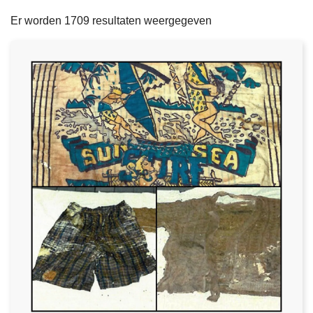
filters
n
e
Er worden 1709 resultaten weergegeven
h
o
u
d
g
a
a
n