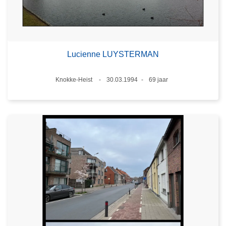
Lucienne LUYSTERMAN
Plaats
Knokke-Heist
30.03.1994
69 jaar
Datum
Leeftijd