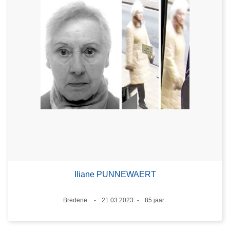
Iliane PUNNEWAERT
Plaats
Bredene
21.03.2023
85 jaar
Datum
Leeftijd