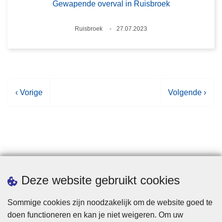
Gewapende overval in Ruisbroek
Plaats
Ruisbroek
27.07.2023
Datum
V
‹ Vorige
V
Volgende ›
o
o
r
l
i
g
g
e
e
n
p
d
Statistieken
Deze website gebruikt cookies
a
e
g
p
Sommige cookies zijn noodzakelijk om de website goed te
i
a
doen functioneren en kan je niet weigeren. Om uw
n
g