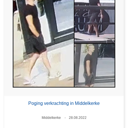
Poging verkrachting in Middelkerke
Plaats
Middelkerke
28.08.2022
Datum