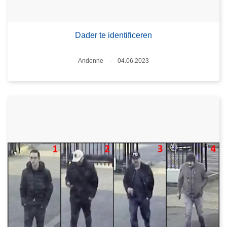
Dader te identificeren
Plaats
Andenne
04.06.2023
Datum