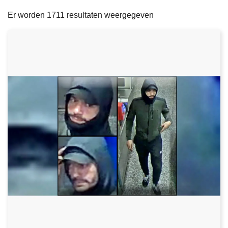
filters
n
e
Er worden 1711 resultaten weergegeven
h
o
u
d
g
a
a
n