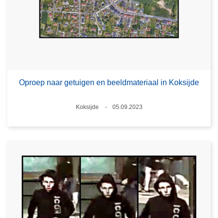
Oproep naar getuigen en beeldmateriaal in Koksijde
Plaats
Koksijde
05.09.2023
Datum