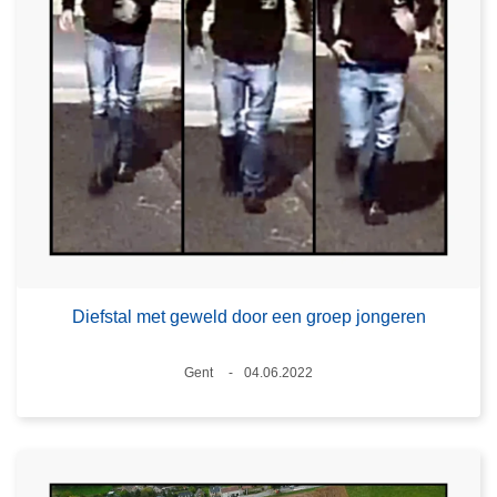
Diefstal met geweld door een groep jongeren
Plaats
Gent
04.06.2022
Datum