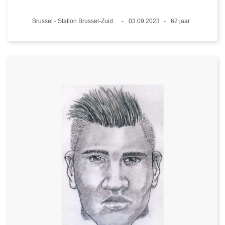
Plaats
Brussel - Station Brussel-Zuid.
03.09.2023
62 jaar
Datum
Leeftijd