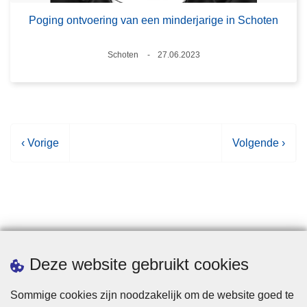
Poging ontvoering van een minderjarige in Schoten
Plaats
Schoten
27.06.2023
Datum
V
‹ Vorige
V
Volgende ›
o
o
r
l
i
g
g
e
e
n
p
d
Statistieken
Deze website gebruikt cookies
a
e
g
p
Sommige cookies zijn noodzakelijk om de website goed te
i
a