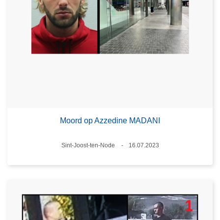
Moord op Azzedine MADANI
Plaats
Sint-Joost-ten-Node
16.07.2023
Datum