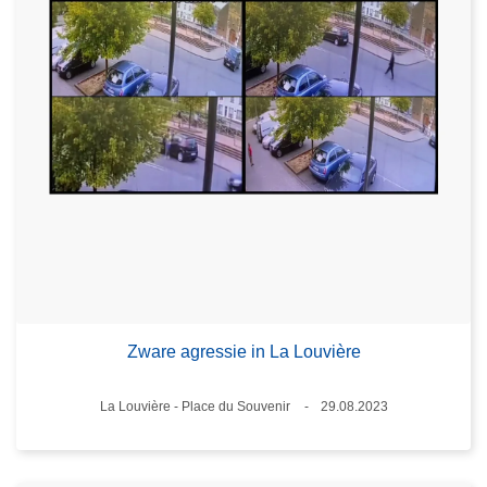
Zware agressie in La Louvière
Plaats
La Louvière - Place du Souvenir
29.08.2023
Datum