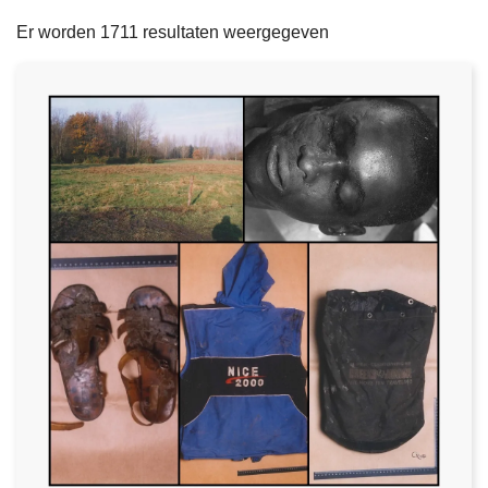
filters
n
e
Er worden 1711 resultaten weergegeven
h
o
u
d
g
a
a
n