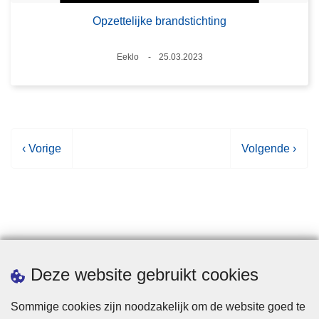
Opzettelijke brandstichting
Plaats
Eeklo
25.03.2023
Datum
V
‹ Vorige
V
Volgende ›
o
o
r
l
i
g
g
e
e
n
p
d
Statistieken
Deze website gebruikt cookies
a
e
g
p
Sommige cookies zijn noodzakelijk om de website goed te
i
a