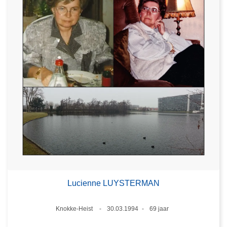
Lucienne LUYSTERMAN
Plaats
Knokke-Heist
30.03.1994
69 jaar
Datum
Leeftijd