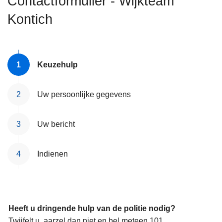
Contactformulier - Wijkteam
n
Kontich
h
o
u
d
Keuzehulp
g
a
a
Uw persoonlijke gegevens
n
Uw bericht
Indienen
Heeft u dringende hulp van de politie nodig?
Twijfelt u, aarzel dan niet en bel meteen 101.