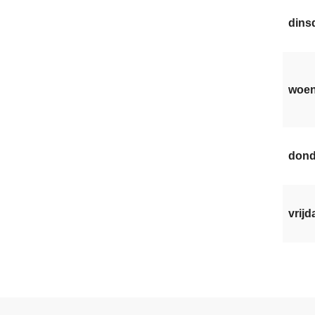
dinsd
woen
dond
vrijd