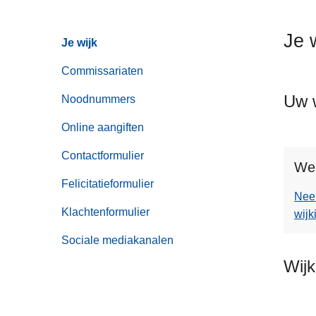
n
h
Je 
Je wijk
o
u
Commissariaten
d
Uw w
g
Noodnummers
a
Online aangiften
a
n
Contactformulier
We
Felicitatieformulier
Nee
Klachtenformulier
wijk
Sociale mediakanalen
Wij