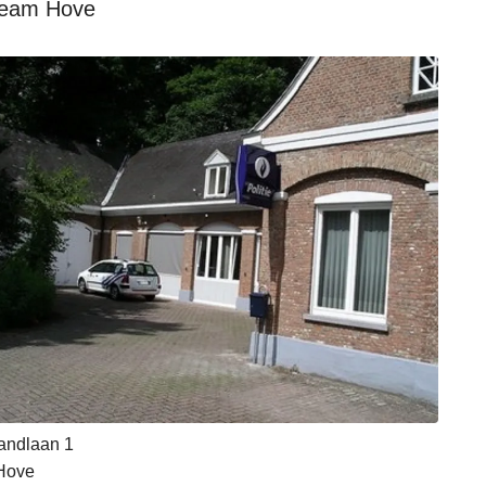
team Hove
andlaan 1
Hove