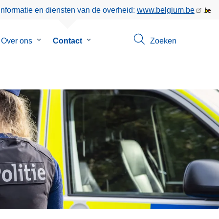
informatie en diensten van de overheid:
www.belgium.be
menu
Over ons
Submenu
Contact
Submenu
Zoeken
van
van
eer
Over
Contact
ons