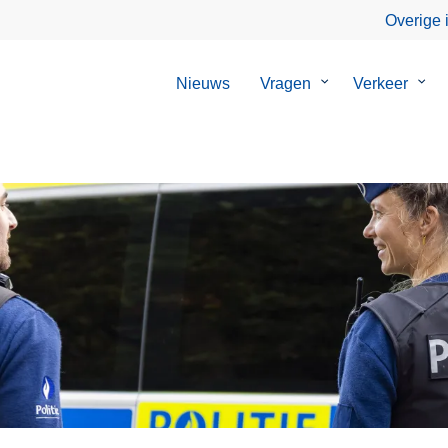
Overige 
Nieuws
Vragen
Submenu
Verkeer
Sub
van
van
Vragen
Verk