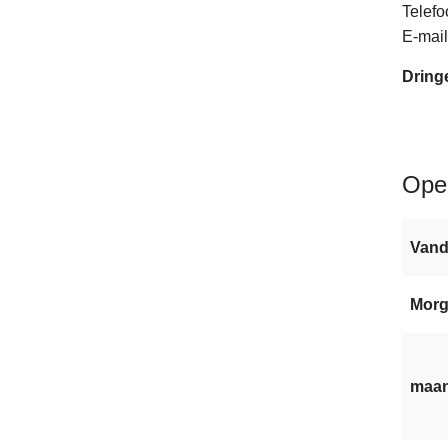
Telefo
E-mail
Dringe
Ope
Van
Mor
maan