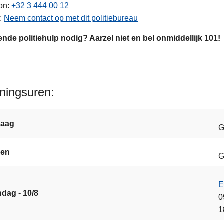
on
+32 3 444 00 12
Neem contact op met dit politiebureau
nde politiehulp nodig? Aarzel niet en bel onmiddellijk 101!
ningsuren
daag
G
gen
G
E
dag - 10/8
0
1