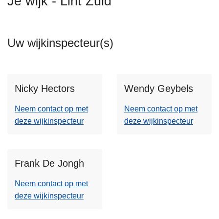
Je wijk - Lint Zuid
n
h
o
Uw wijkinspecteur(s)
u
d
g
a
Nicky Hectors
Wendy Geybels
a
n
Neem contact op met
Neem contact op met
deze wijkinspecteur
deze wijkinspecteur
Frank De Jongh
Neem contact op met
deze wijkinspecteur