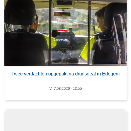
v
e
r
T
w
e
e
v
e
L
r
e
d
e
Twee verdachten opgepakt na drugsdeal in Edegem
a
s
c
m
Vr 7.08.2026 - 13:55
h
e
t
e
e
r
n
o
o
v