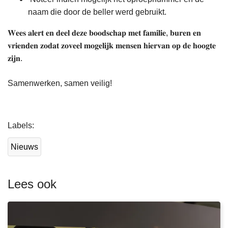
naam die door de beller werd gebruikt.
𝐖𝐞𝐞𝐬 𝐚𝐥𝐞𝐫𝐭 𝐞𝐧 𝐝𝐞𝐞𝐥 𝐝𝐞𝐳𝐞 𝐛𝐨𝐨𝐝𝐬𝐜𝐡𝐚𝐩 𝐦𝐞𝐭 𝐟𝐚𝐦𝐢𝐥𝐢𝐞, 𝐛𝐮𝐫𝐞𝐧 𝐞𝐧
𝐯𝐫𝐢𝐞𝐧𝐝𝐞𝐧 𝐳𝐨𝐝𝐚𝐭 𝐳𝐨𝐯𝐞𝐞𝐥 𝐦𝐨𝐠𝐞𝐥𝐢𝐣𝐤 𝐦𝐞𝐧𝐬𝐞𝐧 𝐡𝐢𝐞𝐫𝐯𝐚𝐧 𝐨𝐩 𝐝𝐞 𝐡𝐨𝐨𝐠𝐭𝐞
𝐳𝐢𝐣𝐧.
Samenwerken, samen veilig!
L
Labels
e
e
Nieuws
s
m
e
Lees ook
e
r
o