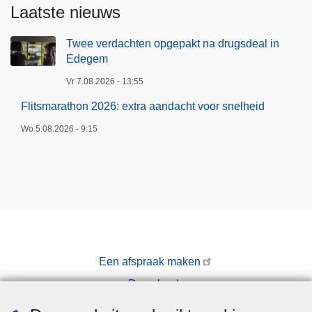
r
Laatste nieuws
s
n
Twee verdachten opgepakt na drugsdeal in
e
Edegem
l
Vr 7.08.2026 - 13:55
h
Flitsmarathon 2026: extra aandacht voor snelheid
e
i
Wo 5.08.2026 - 9:15
d
Een afspraak maken
Downloads
Pers