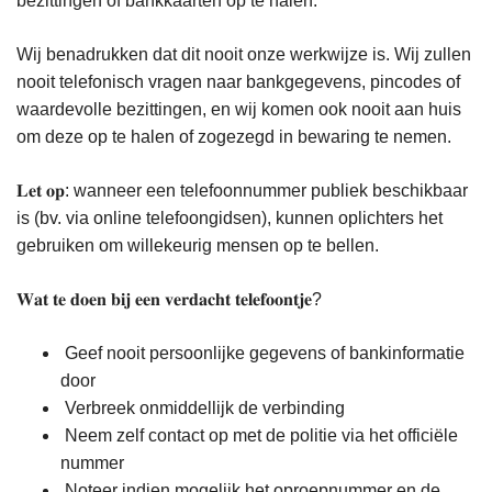
bezittingen of bankkaarten op te halen.
Wij benadrukken dat dit nooit onze werkwijze is. Wij zullen
nooit telefonisch vragen naar bankgegevens, pincodes of
waardevolle bezittingen, en wij komen ook nooit aan huis
om deze op te halen of zogezegd in bewaring te nemen.
𝐋𝐞𝐭 𝐨𝐩: wanneer een telefoonnummer publiek beschikbaar
is (bv. via online telefoongidsen), kunnen oplichters het
gebruiken om willekeurig mensen op te bellen.
𝐖𝐚𝐭 𝐭𝐞 𝐝𝐨𝐞𝐧 𝐛𝐢𝐣 𝐞𝐞𝐧 𝐯𝐞𝐫𝐝𝐚𝐜𝐡𝐭 𝐭𝐞𝐥𝐞𝐟𝐨𝐨𝐧𝐭𝐣𝐞?
Geef nooit persoonlijke gegevens of bankinformatie
door
Verbreek onmiddellijk de verbinding
Neem zelf contact op met de politie via het officiële
nummer
Noteer indien mogelijk het oproepnummer en de