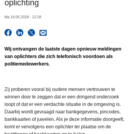
oplichting
n
h
Ma 18.05.2026 - 12:28
o
u
d
g
Wij ontvangen de laatste dagen opnieuw meldingen
a
van oplichters die zich telefonisch voordoen als
a
politiemedewerkers.
n
Zij proberen vooral bij oudere mensen vertrouwen te
winnen door te zeggen dat er een dringend onderzoek
loopt of dat er een verdachte situatie in de omgeving is.
Daarbij wordt gevraagd naar bankgegevens, pincodes,
bankkaarten of juwelen. Als je deze informatie doorgeeft,
komt er vervolgens een oplichter ter plaatse om de