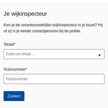
i
6
n
:
Je wijkinspecteur
E
e
d
x
Ken je de verantwoordelijke wijkinspecteur in je buurt? Hij
e
t
of zij is je eerste contactpersoon bij de politie.
g
r
e
a
m
a
Straat
a
▼
n
d
a
Huisnummer
c
h
t
v
o
o