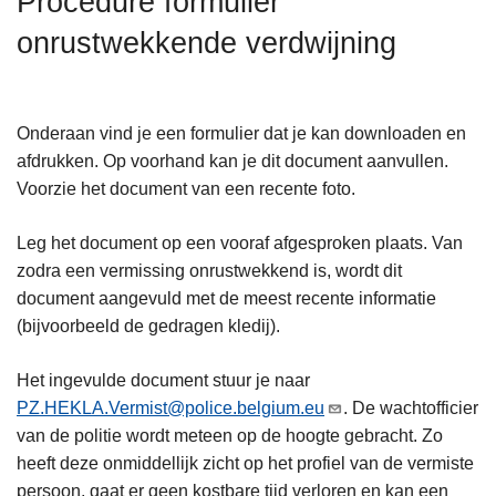
Procedure formulier
n
onrustwekkende verdwijning
h
o
u
d
Onderaan vind je een formulier dat je kan downloaden en
g
afdrukken. Op voorhand kan je dit document aanvullen.
a
Voorzie het document van een recente foto.
a
n
Leg het document op een vooraf afgesproken plaats. Van
zodra een vermissing onrustwekkend is, wordt dit
document aangevuld met de meest recente informatie
(bijvoorbeeld de gedragen kledij).
Het ingevulde document stuur je naar
PZ.HEKLA.Vermist@police.belgium.eu
. De wachtofficier
van de politie wordt meteen op de hoogte gebracht. Zo
heeft deze onmiddellijk zicht op het profiel van de vermiste
persoon, gaat er geen kostbare tijd verloren en kan een