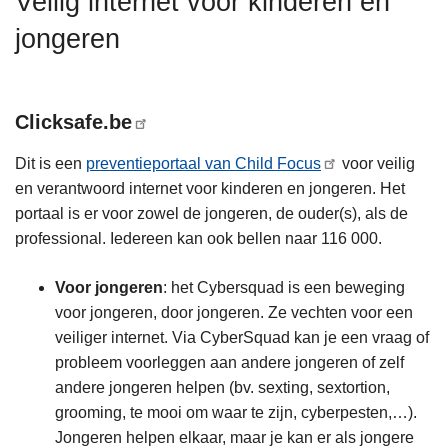
Veilig internet voor kinderen en
n
jongeren
h
o
u
d
Clicksafe.be
g
Dit is een
preventieportaal van Child Focus
voor veilig
a
en verantwoord internet voor kinderen en jongeren. Het
a
portaal is er voor zowel de jongeren, de ouder(s), als de
n
professional. Iedereen kan ook bellen naar 116 000.
Voor jongeren
: het Cybersquad is een beweging
voor jongeren, door jongeren. Ze vechten voor een
veiliger internet. Via CyberSquad kan je een vraag of
probleem voorleggen aan andere jongeren of zelf
andere jongeren helpen (bv. sexting, sextortion,
grooming, te mooi om waar te zijn, cyberpesten,…).
Jongeren helpen elkaar, maar je kan er als jongere