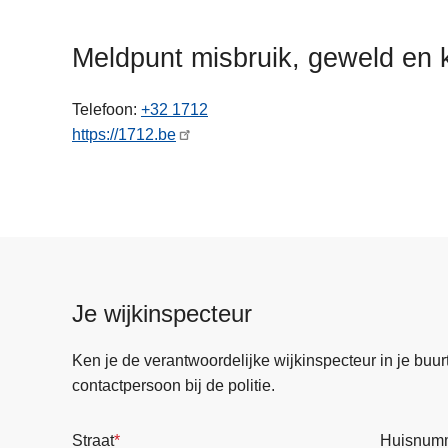
n
h
Meldpunt misbruik, geweld en 
o
u
Telefoon
+32 1712
d
https://1712.be
g
a
a
n
Je wijkinspecteur
Ken je de verantwoordelijke wijkinspecteur in je buurt? 
contactpersoon bij de politie.
Straat
Huisnum