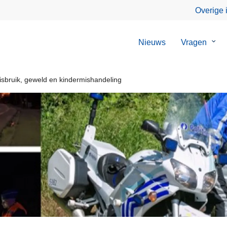
Overige 
Nieuws
Vragen
Sub
van
Vrag
sbruik, geweld en kindermishandeling