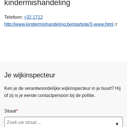
kindermishandeling
n
h
Telefoon
+32 1712
o
http://www.kindermishandeling.be/startsite/3-www.html
u
d
g
a
a
n
Je wijkinspecteur
Ken je de verantwoordelijke wijkinspecteur in je buurt? Hij
of zij is je eerste contactpersoon bij de politie.
Straat
▼