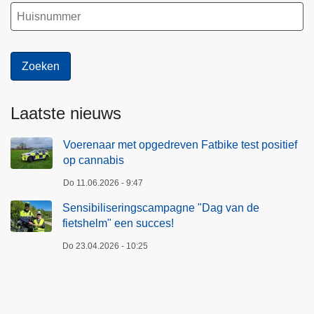
c
s
c
o
e
n
s
d
!
e
r
Laatste nieuws
i
n
Voerenaar met opgedreven Fatbike test positief
v
op cannabis
l
Do 11.06.2026 - 9:47
o
e
Sensibiliseringscampagne "Dag van de
d
fietshelm" een succes!
v
Do 23.04.2026 - 10:25
a
n
d
r