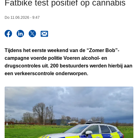
Fatbike test positief op cannabis
n
h
Do 11.06.2026 - 9:47
o
u
d
g
Tijdens het eerste weekend van de “Zomer Bob”-
a
campagne voerde politie Voeren alcohol- en
a
drugscontroles uit. 200 bestuurders werden hierbij aan
n
een verkeerscontrole onderworpen.