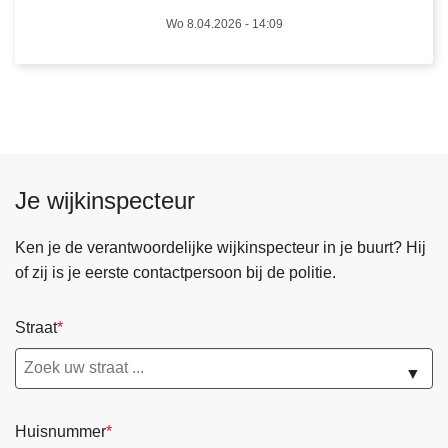
n
o
Wo 8.04.2026 - 14:09
d
e
e
t
f
e
i
s
e
e
t
n
s
4
Je wijkinspecteur
h
b
e
e
Ken je de verantwoordelijke wijkinspecteur in je buurt? Hij
l
s
of zij is je eerste contactpersoon bij de politie.
m
t
"
u
Straat
e
u
e
r
▼
n
d
s
e
u
Huisnummer
r