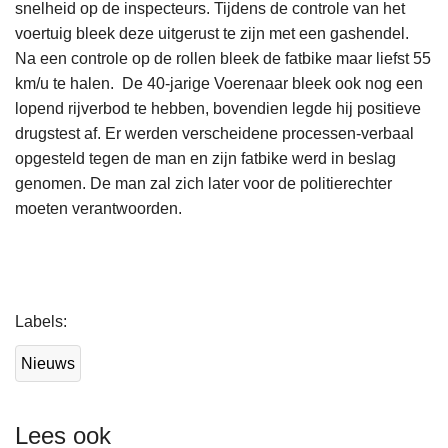
snelheid op de inspecteurs. Tijdens de controle van het
voertuig bleek deze uitgerust te zijn met een gashendel.
Na een controle op de rollen bleek de fatbike maar liefst 55
km/u te halen. De 40-jarige Voerenaar bleek ook nog een
lopend rijverbod te hebben, bovendien legde hij positieve
drugstest af. Er werden verscheidene processen-verbaal
opgesteld tegen de man en zijn fatbike werd in beslag
genomen. De man zal zich later voor de politierechter
moeten verantwoorden.
L
Labels
e
e
Nieuws
s
m
e
Lees ook