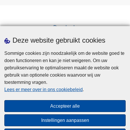
u
g
s
Downloads
b
i
Pers
Deze website gebruikt cookies
j
c
Sommige cookies zijn noodzakelijk om de website goed te
o
doen functioneren en kan je niet weigeren. Om uw
n
gebruikservaring te optimaliseren maakt de website ook
t
gebruik van optionele cookies waarvoor wij uw
r
toestemming vragen.
Disclaimer
o
Lees er meer over in ons cookiebeleid
.
l
Privacy
e
Cookies
Accepteer alle
s
Toegankelijkheid
i
Instellingen aanpassen
n
© 2026 Politie.be
V