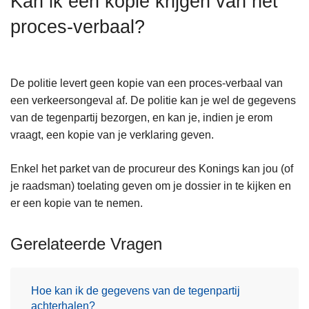
Kan ik een kopie krijgen van het
n
proces-verbaal?
h
o
u
d
De politie levert geen kopie van een proces-verbaal van
g
een verkeersongeval af. De politie kan je wel de gegevens
a
van de tegenpartij bezorgen, en kan je, indien je erom
a
vraagt, een kopie van je verklaring geven.
n
Enkel het parket van de procureur des Konings kan jou (of
je raadsman) toelating geven om je dossier in te kijken en
er een kopie van te nemen.
Gerelateerde Vragen
Hoe kan ik de gegevens van de tegenpartij
achterhalen?