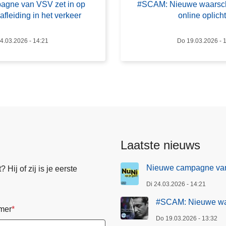
agne van VSV zet in op
#SCAM: Nieuwe waarsc
M
fleiding in het verkeer
online oplich
:
N
4.03.2026 - 14:21
Do 19.03.2026 - 
i
e
u
w
e
w
a
a
Laatste nieuws
r
s
Nieuwe campagne van V
Hij of zij is je eerste
c
Di 24.03.2026 - 14:21
h
u
#SCAM: Nieuwe waa
mer
w
Do 19.03.2026 - 13:32
i