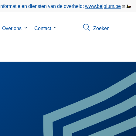
informatie en diensten van de overheid:
www.belgium.be
bmenu
Over ons
Submenu
Contact
Submenu
Zoeken
van
van
gen
Over
Contact
ons