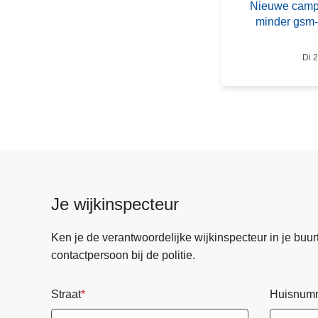
Nieuwe camp
w
minder gsm-a
e
c
Di 2
a
m
p
a
g
n
e
v
Je wijkinspecteur
a
n
Ken je de verantwoordelijke wijkinspecteur in je buurt? 
V
contactpersoon bij de politie.
S
V
Straat
Huisnum
z
e