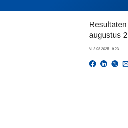
n
h
o
Resultaten
u
d
augustus 
g
a
Vr 8.08.2025 - 9:23
a
n