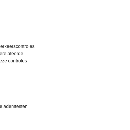
erkeerscontroles
gerelateerde
eze controles
De ademtesten