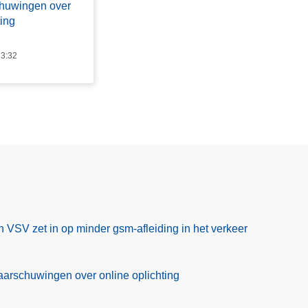
huwingen over
ting
13:32
SV zet in op minder gsm-afleiding in het verkeer
rschuwingen over online oplichting