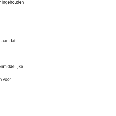
uur ingehouden
 aan dat:
onmiddellijke
n voor