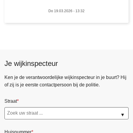
a
w
f
Do 19.03.2026 - 13:32
a
l
a
e
r
i
s
d
c
i
h
n
u
g
Je wijkinspecteur
w
i
i
n
Ken je de verantwoordelijke wijkinspecteur in je buurt? Hij
n
h
of zij is je eerste contactpersoon bij de politie.
g
e
e
t
Straat
n
v
o
e
▼
v
r
e
k
Huisnummer