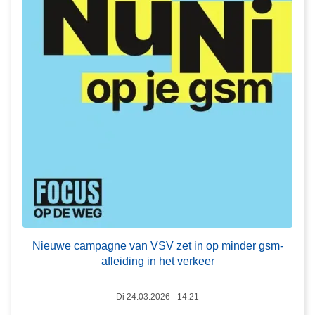
e
u
w
e
c
a
m
p
a
g
n
e
L
v
e
a
Nieuwe campagne van VSV zet in op minder gsm-
e
n
afleiding in het verkeer
s
V
m
S
Di 24.03.2026 - 14:21
e
V