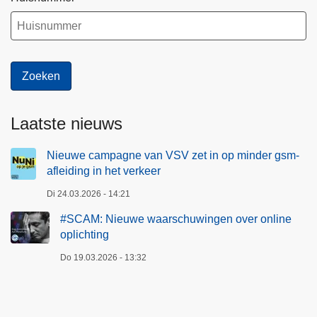
r
e
o
e
n
r
l
i
n
e
Laatste nieuws
o
p
Nieuwe campagne van VSV zet in op minder gsm-
l
afleiding in het verkeer
i
Di 24.03.2026 - 14:21
c
h
#SCAM: Nieuwe waarschuwingen over online
t
oplichting
i
Do 19.03.2026 - 13:32
n
g