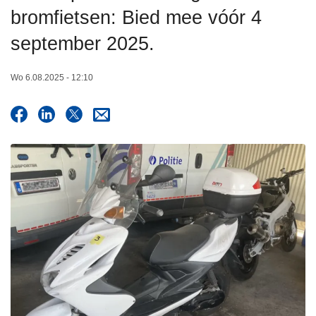
n
bromfietsen: Bied mee vóór 4
h
september 2025.
o
u
Wo 6.08.2025 - 12:10
d
g
a
a
n