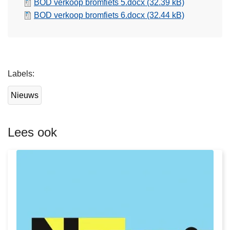
BOD verkoop bromfiets 5.docx
(32.39 kB)
BOD verkoop bromfiets 6.docx
(32.44 kB)
L
Labels
e
e
Nieuws
s
m
e
Lees ook
e
r
o
v
e
r
N
i