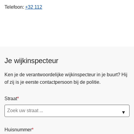
n
Telefoon
+32 112
h
o
u
d
g
a
a
Je wijkinspecteur
n
Ken je de verantwoordelijke wijkinspecteur in je buurt? Hij
of zij is je eerste contactpersoon bij de politie.
Straat
▼
Huisnummer