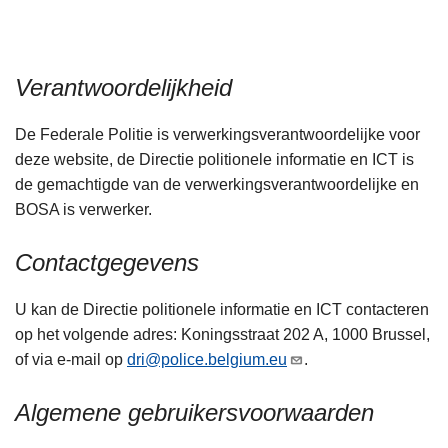
n
h
o
Verantwoordelijkheid
u
d
De Federale Politie is verwerkingsverantwoordelijke voor
g
deze website, de Directie politionele informatie en ICT is
a
de gemachtigde van de verwerkingsverantwoordelijke en
a
BOSA is verwerker.
n
Contactgegevens
U kan de Directie politionele informatie en ICT contacteren
op het volgende adres: Koningsstraat 202 A, 1000 Brussel,
of via e-mail op
dri@police.belgium.eu
.
Algemene gebruikersvoorwaarden