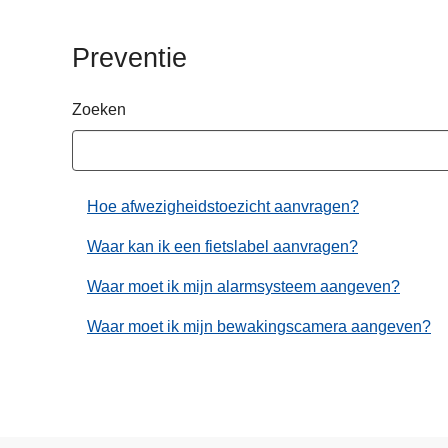
n
h
Preventie
o
u
Zoeken
d
g
a
a
Hoe afwezigheidstoezicht aanvragen?
n
Waar kan ik een fietslabel aanvragen?
Waar moet ik mijn alarmsysteem aangeven?
Waar moet ik mijn bewakingscamera aangeven?