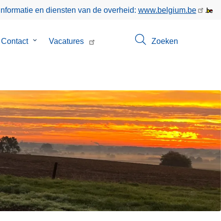
informatie en diensten van de overheid:
www.belgium.be
menu
Contact
Submenu
Vacatures
Zoeken
van
Contact