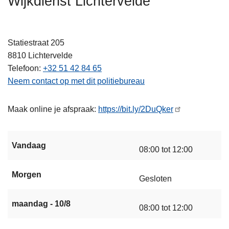
Wijkdienst Lichtervelde
n
h
o
Statiestraat 205
u
8810
Lichtervelde
d
Telefoon
+32 51 42 84 65
g
Neem contact op met dit politiebureau
a
a
Maak online je afspraak:
https://bit.ly/2DuQker
n
Vandaag
08:00 tot 12:00
Morgen
Gesloten
maandag - 10/8
08:00 tot 12:00