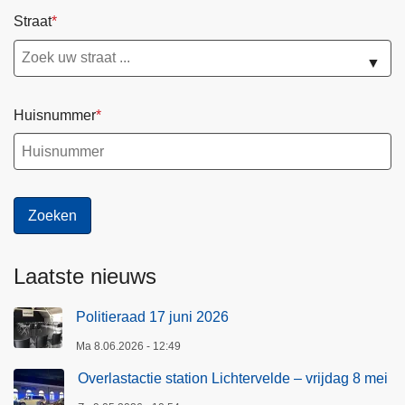
e
Straat
i
l
▼
i
g
Huisnummer
h
e
i
d
s
r
a
Laatste nieuws
a
d
Politieraad 17 juni 2026
Ma 8.06.2026 - 12:49
Overlastactie station Lichtervelde – vrijdag 8 mei