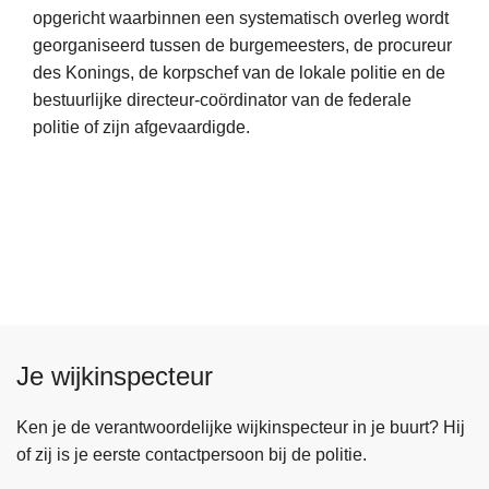
t
opgericht waarbinnen een systematisch overleg wordt
e
p
georganiseerd tussen de burgemeesters, de procureur
e
o
des Konings, de korpschef van de lokale politie en de
s
l
bestuurlijke directeur-coördinator van de federale
m
i
politie of zijn afgevaardigde.
e
t
e
i
r
e
o
c
v
o
e
l
r
l
Z
e
o
g
Je wijkinspecteur
n
e
a
l
Ken je de verantwoordelijke wijkinspecteur in je buurt? Hij
e
of zij is je eerste contactpersoon bij de politie.
V