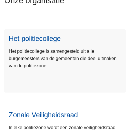
Onze organisatie
n
h
o
u
L
d
Het politiecollege
e
g
e
a
Het politiecollege is samengesteld uit alle
s
a
burgemeesters van de gemeenten die deel uitmaken
m
n
van de politiezone.
e
e
r
o
v
e
r
Zonale Veiligheidsraad
H
e
In elke politiezone wordt een zonale veiligheidsraad
L