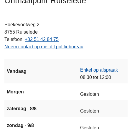
Onthaalpunt Ruiselede
n
h
o
Poekevoetweg 2
u
8755
Ruiselede
d
Telefoon
+32 51 42 84 75
g
Neem contact op met dit politiebureau
a
a
n
Enkel op afspraak
Vandaag
08:30 tot 12:00
Morgen
Gesloten
zaterdag - 8/8
Gesloten
zondag - 9/8
Gesloten