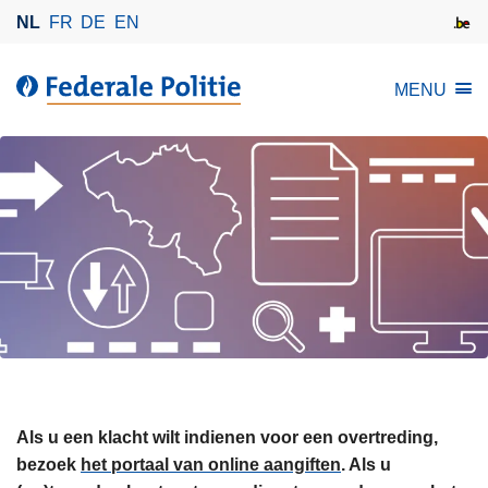
O
NL
FR
DE
EN
v
e
d
MENU
r
e
s
g
l
r
a
e
a
n
n
s
e
c
n
o
n
n
a
t
a
r
r
o
d
Als u een klacht wilt indienen voor een overtreding,
l
e
bezoek
het portaal van online aangiften
. Als u
e
i