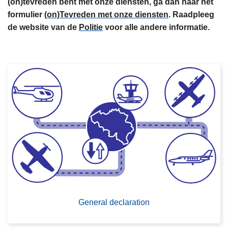
(on)tevreden bent met onze diensten, ga dan naar het
n
formulier
(on)Tevreden met onze diensten
. Raadpleeg
h
de website van de
Politie
voor alle andere informatie.
o
u
d
SVG
g
D
a
o
a
e
n
e
e
n
G
e
n
e
General declaration
r
a