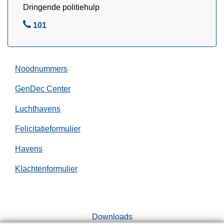
e
Dringende politiehulp
r
B
101
v
e
a
l
a
rt
Noodnummers
GenDec Center
Luchthavens
Felicitatieformulier
Havens
Klachtenformulier
Downloads