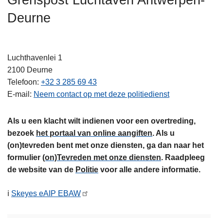
Grenspost Luchtaven Antwerpen-
n
Deurne
h
o
u
d
Luchthavenlei 1
g
2100
Deurne
a
Telefoon
+32 3 285 69 43
a
E-mail
Neem contact op met deze politiedienst
n
Als u een klacht wilt indienen voor een overtreding,
bezoek
het portaal van online aangiften
. Als u
(on)tevreden bent met onze diensten, ga dan naar het
formulier
(on)Tevreden met onze diensten
. Raadpleeg
de website van de
Politie
voor alle andere informatie.
ℹ️
Skeyes eAIP EBAW