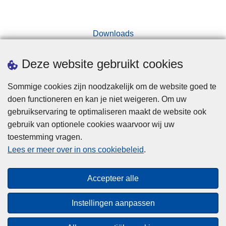
Downloads
Deze website gebruikt cookies
Sommige cookies zijn noodzakelijk om de website goed te
Disclaimer
doen functioneren en kan je niet weigeren. Om uw
Cookies
gebruikservaring te optimaliseren maakt de website ook
gebruik van optionele cookies waarvoor wij uw
Privacy
toestemming vragen.
Toegankelijkheid
Lees er meer over in ons cookiebeleid
.
© 2026 Politie.be
Accepteer alle
"Naar een meer geïntegreerd intern veiligheidsbeleid
Instellingen aanpassen
dankzij het Fonds voor interne veiligheid "