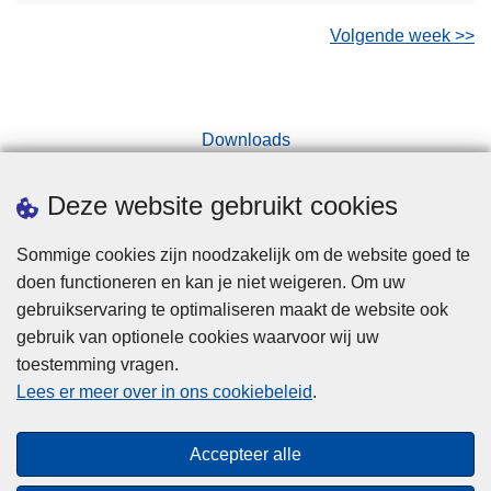
Volgende week >>
Downloads
Deze website gebruikt cookies
Sommige cookies zijn noodzakelijk om de website goed te
Disclaimer
doen functioneren en kan je niet weigeren. Om uw
Cookies
gebruikservaring te optimaliseren maakt de website ook
gebruik van optionele cookies waarvoor wij uw
Privacy
toestemming vragen.
Toegankelijkheid
Lees er meer over in ons cookiebeleid
.
© 2026 Politie.be
Accepteer alle
"Naar een meer geïntegreerd intern veiligheidsbeleid