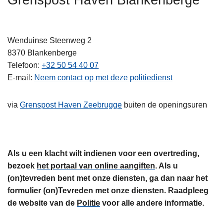
Grenspost Haven Blankenberge
n
h
o
Wenduinse Steenweg 2
u
8370
Blankenberge
d
Telefoon
+32 50 54 40 07
g
E-mail
Neem contact op met deze politiedienst
a
a
via
Grenspost Haven Zeebrugge
buiten de openingsuren
n
Als u een klacht wilt indienen voor een overtreding,
bezoek
het portaal van online aangiften
. Als u
(on)tevreden bent met onze diensten, ga dan naar het
formulier
(on)Tevreden met onze diensten
. Raadpleeg
de website van de
Politie
voor alle andere informatie.