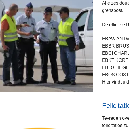
Alle zes dou
grenspost.
De officiële 
EBAW ANTW
EBBR BRUSSE
EBCI CHARLE
EBKT KORT
EBLG LIEGE /
EBOS OOST
Hier vindt u 
Felicitat
Tevreden ove
felicitaties 