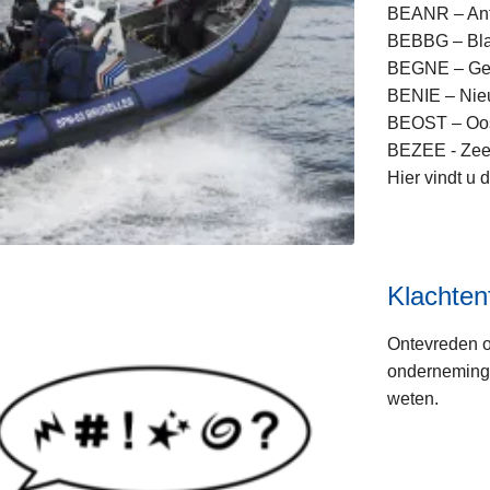
BEANR – An
BEBBG – Bla
BEGNE – Ge
BENIE – Nieu
BEOST – Oo
BEZEE - Zee
Hier vindt u 
Klachten
Ontevreden ov
onderneming)
weten.