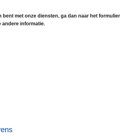
en bent met onze diensten, ga dan naar het formulier
e andere informatie.
L
e
e
s
m
e
e
r
o
v
e
r
vens
N