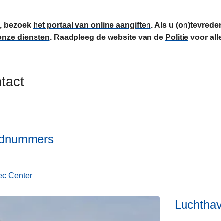
g, bezoek
het portaal van online aangiften
. Als u (on)tevred
onze diensten
. Raadpleeg de website van de
Politie
voor all
tact
dnummers
c Center
Luchtha