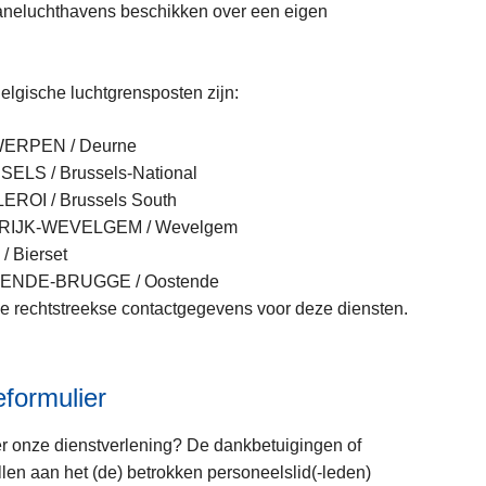
o
aneluchthavens beschikken over een eigen
o
d
n
Belgische luchtgrensposten zijn:
u
m
L
ERPEN / Deurne
m
e
LS / Brussels-National
e
e
ROI / Brussels South
r
s
RIJK-WEVELGEM / Wevelgem
s
m
 Bierset
e
ENDE-BRUGGE / Oostende
e
de rechtstreekse contactgegevens voor deze diensten.
r
o
v
ieformulier
e
r
r onze dienstverlening? De dankbetuigingen of
L
zullen aan het (de) betrokken personeelslid(-leden)