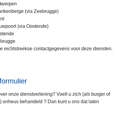
i
twerpen
c
nkenberge (via Zeebrugge)
L
i
nt
e
t
wpoort (via Oostende)
e
a
stende
s
t
brugge
m
i
de rechtstreekse contactgegevens voor deze diensten.
e
e
e
f
r
o
o
r
v
formulier
m
e
u
r
er onze dienstverlening? Voelt u zich (als burger of
l
H
 onheus behandeld ? Dan kunt u ons dat laten
i
a
e
v
r
e
n
L