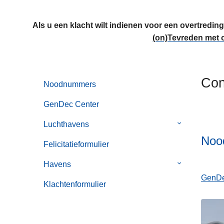
n
h
Als u een klacht wilt indienen voor een overtredin
o
(on)Tevreden met 
u
d
g
Con
a
Noodnummers
a
GenDec Center
n
Luchthavens
Submenu
van
Noo
Felicitatieformulier
Luchthavens
Havens
Submenu
van
GenDe
Klachtenformulier
Havens