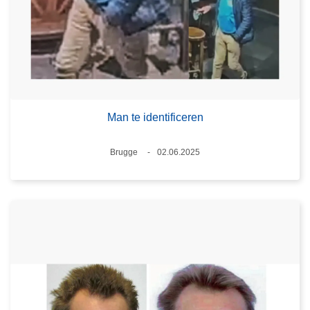
Man te identificeren
Plaats
Brugge
02.06.2025
Datum