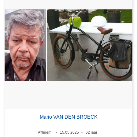
Mario VAN DEN BROECK
Plaats
Affligem
15.05.2025
62 jaar