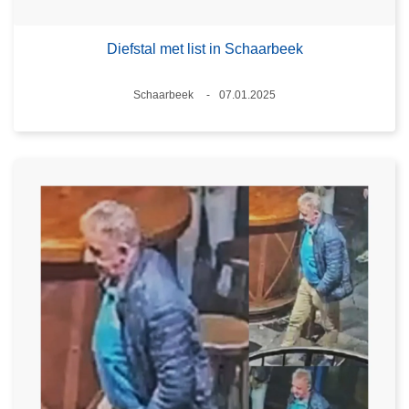
Diefstal met list in Schaarbeek
Plaats
Schaarbeek
07.01.2025
Datum