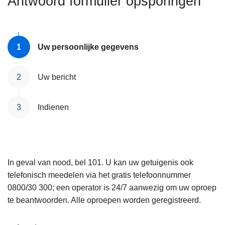
Antwoord formulier opsporingen
n
e
h
o
u
Uw persoonlijke gegevens
d
g
Uw bericht
a
a
Indienen
n
In geval van nood, bel 101. U kan uw getuigenis ook
telefonisch meedelen via het gratis telefoonnummer
0800/30 300; een operator is 24/7 aanwezig om uw oproep
te beantwoorden. Alle oproepen worden geregistreerd.