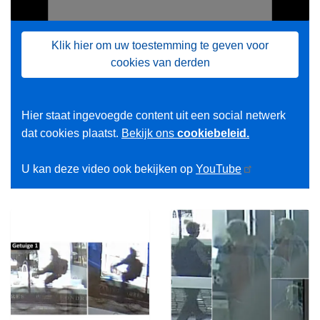
Klik hier om uw toestemming te geven voor
cookies van derden
Hier staat ingevoegde content uit een social netwerk
dat cookies plaatst.
Bekijk ons
cookiebeleid.
U kan deze video ook bekijken op
YouTube