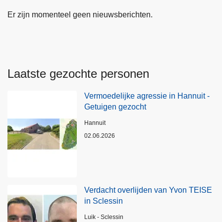
Er zijn momenteel geen nieuwsberichten.
Laatste gezochte personen
Vermoedelijke agressie in Hannuit -
Getuigen gezocht
Plaats
Hannuit
02.06.2026
Verdacht overlijden van Yvon TEISE
in Sclessin
Plaats
Luik - Sclessin