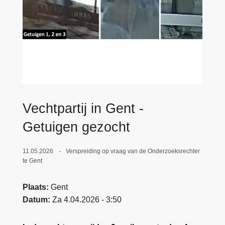
n
e
h
o
u
d
g
a
a
Vechtpartij in Gent -
n
Getuigen gezocht
11.05.2026
Verspreiding op vraag van de Onderzoeksrechter
te Gent
Plaats
Gent
Datum
Za 4.04.2026 - 3:50