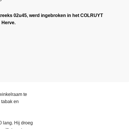
reeks 02u45, werd ingebroken in het COLRUYT
 Herve.
 winkelraam te
s tabak en
 lang. Hij droeg