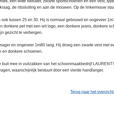
oek, een witte sweater, zwarte sportschoenen en een vest, type 
 kraag, de ritssluiting en aan de mouwen. Op de linkermouw staa
 ook tussen 25 en 30. Hij is normaal gebouwd en ongeveer 1m7
en donkere pet met een wit logo, een donkere jeans, donkere s
jn gezicht te verbergen.
mager en ongeveer 1m80 lang. Hij droeg een zwarte vest met e
k en donkere schoenen.
buit mee in vuilzakken van het schoonmaakbedrijf LAURENT
agen, waarschijnlijk bestuurt door een vierde handlanger.
Terug naar het overzich