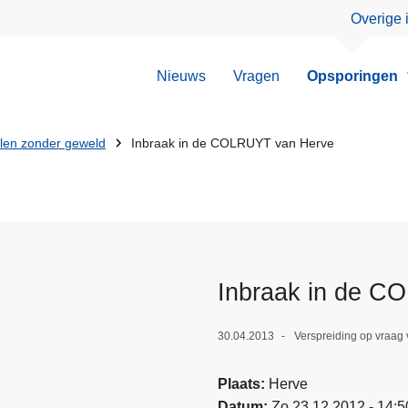
Overige 
Nieuws
Vragen
Opsporingen
llen zonder geweld
Inbraak in de COLRUYT van Herve
Inbraak in de C
30.04.2013
Verspreiding op vraag v
Plaats
Herve
Datum
Zo 23.12.2012 - 14:5