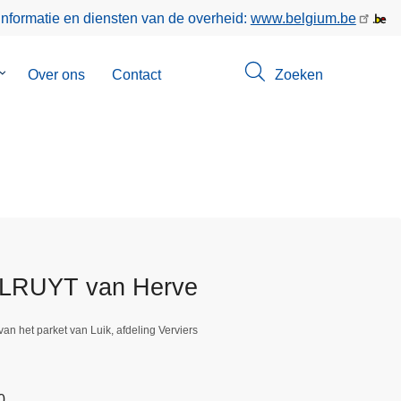
informatie en diensten van de overheid:
www.belgium.be
Submenu
Over ons
Contact
Zoeken
van
Opsporingen
OLRUYT van Herve
an het parket van Luik, afdeling Verviers
0