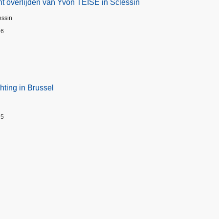
t overlijden van Yvon TEISE in Sclessin
essin
26
hting in Brussel
25