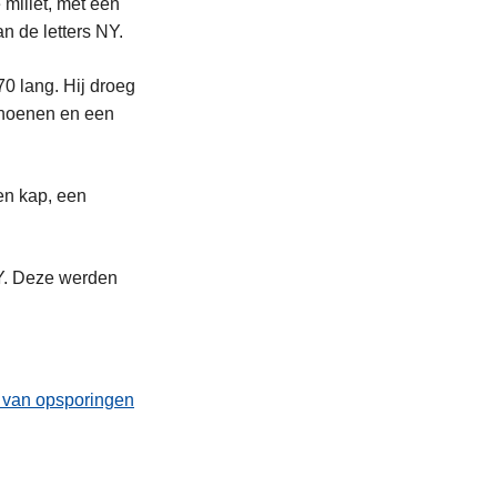
millet, met een
n de letters NY.
0 lang. Hij droeg
choenen en een
en kap, een
Y. Deze werden
t van opsporingen