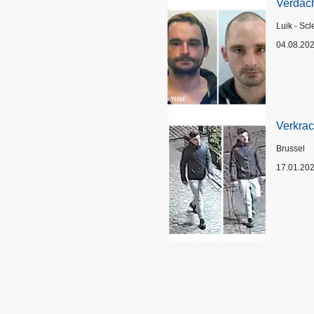
Verdach
Plaats
Luik - Scl
04.08.20
Verkrac
Plaats
Brussel
17.01.20