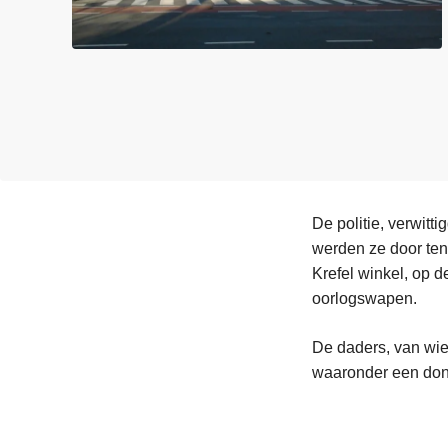
n
e
h
o
u
d
g
a
a
n
De politie, verwitt
werden ze door ten
Krefel winkel, op 
oorlogswapen.
De daders, van wie
waaronder een do