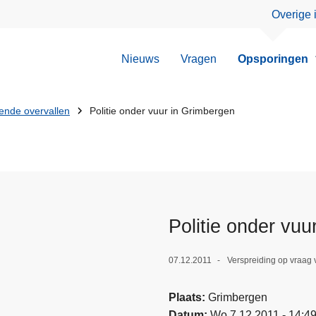
Overige 
Nieuws
Vragen
Opsporingen
nde overvallen
Politie onder vuur in Grimbergen
Politie onder vuu
07.12.2011
Verspreiding op vraag 
Plaats
Grimbergen
Datum
Wo 7.12.2011 - 14:4