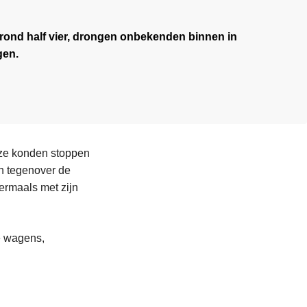
 rond half vier, drongen onbekenden binnen in
gen.
r ze konden stoppen
h tegenover de
ermaals met zijn
e wagens,