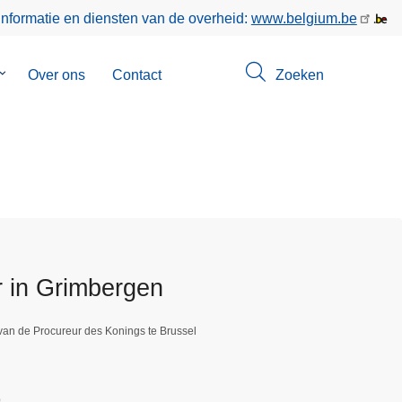
informatie en diensten van de overheid:
www.belgium.be
Submenu
Over ons
Contact
Zoeken
van
Opsporingen
r in Grimbergen
van de Procureur des Konings te Brussel
9