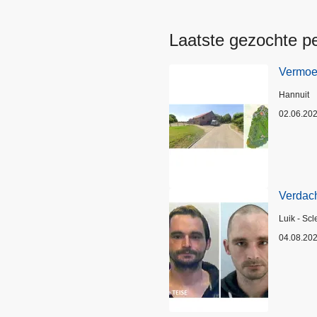
Laatste gezochte p
Vermoed
Plaats
Hannuit
02.06.20
Verdach
Plaats
Luik - Scl
04.08.20