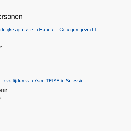
ersonen
elijke agressie in Hannuit - Getuigen gezocht
26
t overlijden van Yvon TEISE in Sclessin
essin
26