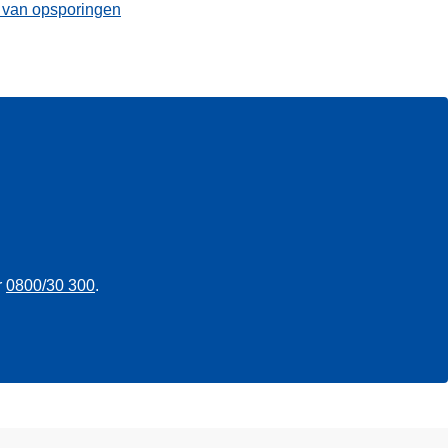
t van opsporingen
r
0800/30 300
.