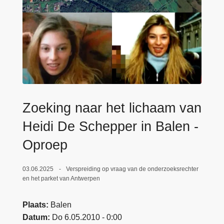
n
e
h
o
u
d
g
a
a
Zoeking naar het lichaam van
n
Heidi De Schepper in Balen -
Oproep
03.06.2025
Verspreiding op vraag van de onderzoeksrechter
en het parket van Antwerpen
Plaats
Balen
Datum
Do 6.05.2010 - 0:00