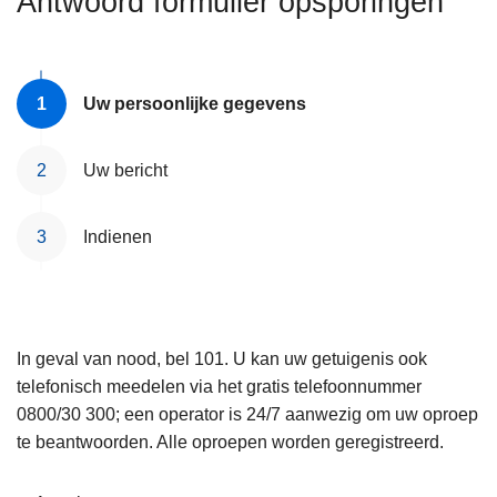
Antwoord formulier opsporingen
n
e
h
o
u
Uw persoonlijke gegevens
d
g
Uw bericht
a
a
Indienen
n
In geval van nood, bel 101. U kan uw getuigenis ook
telefonisch meedelen via het gratis telefoonnummer
0800/30 300; een operator is 24/7 aanwezig om uw oproep
te beantwoorden. Alle oproepen worden geregistreerd.