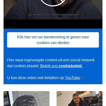
Klik hier om uw toestemming te geven voor
cookies van derden
Hier staat ingevoegde content uit een social netwerk
dat cookies plaatst.
Bekijk ons
cookiebeleid.
U kan deze video ook bekijken op
YouTube