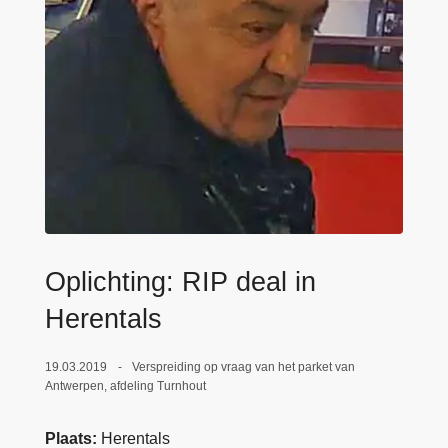
n
e
h
o
u
d
g
a
a
n
Oplichting: RIP deal in
Herentals
19.03.2019
Verspreiding op vraag van het parket van
Antwerpen, afdeling Turnhout
Plaats
Herentals