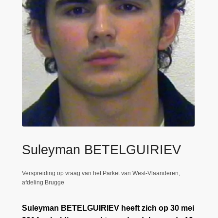
n
e
h
o
u
d
g
a
a
n
Suleyman BETELGUIRIEV
Verspreiding op vraag van het Parket van West-Vlaanderen,
afdeling Brugge
Suleyman BETELGUIRIEV heeft zich op 30 mei