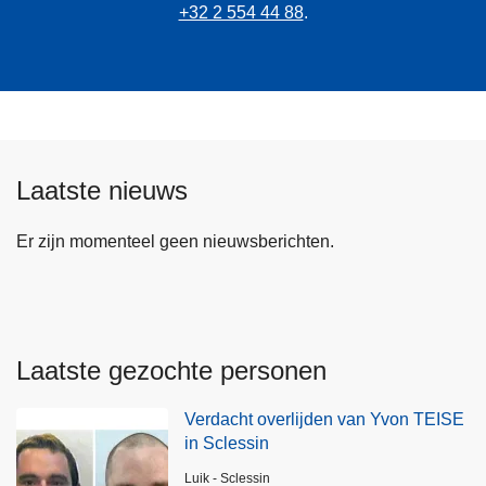
+32 2 554 44 88
.
Laatste nieuws
Er zijn momenteel geen nieuwsberichten.
Laatste gezochte personen
Verdacht overlijden van Yvon TEISE
in Sclessin
Plaats
Luik - Sclessin