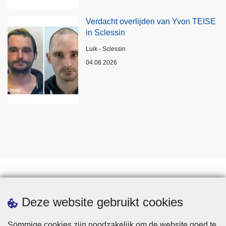
Verdacht overlijden van Yvon TEISE
in Sclessin
Plaats
Luik - Sclessin
04.08.2026
Statistieken
Deze website gebruikt cookies
Sommige cookies zijn noodzakelijk om de website goed te