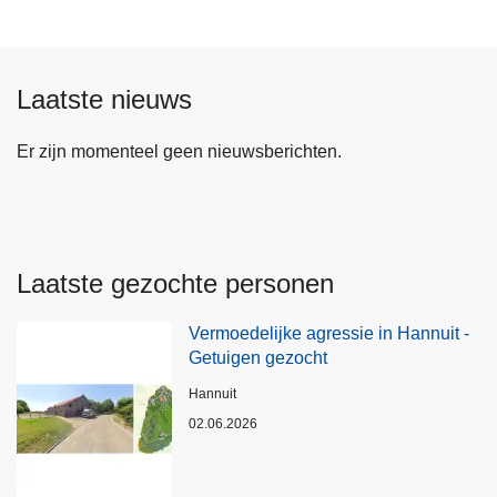
Laatste nieuws
Er zijn momenteel geen nieuwsberichten.
Laatste gezochte personen
Vermoedelijke agressie in Hannuit -
Getuigen gezocht
Plaats
Hannuit
02.06.2026