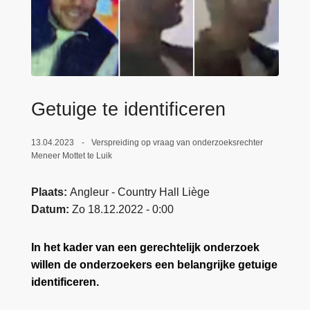
n
e
h
o
u
d
g
Getuige te identificeren
a
a
13.04.2023
Verspreiding op vraag van onderzoeksrechter
n
Meneer Mottet te Luik
Plaats
Angleur - Country Hall Liège
Datum
Zo 18.12.2022 - 0:00
In het kader van een gerechtelijk onderzoek
willen de onderzoekers een belangrijke getuige
identificeren.