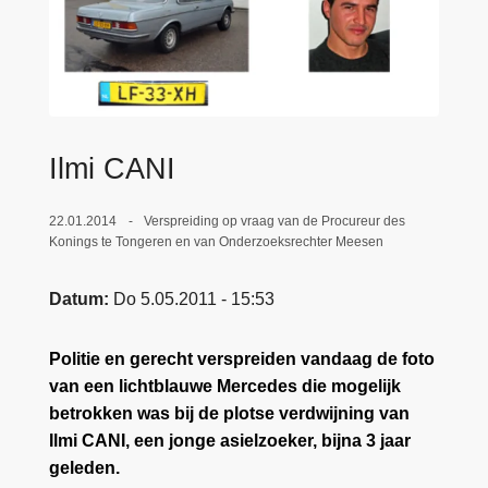
n
e
h
o
u
d
g
Ilmi CANI
a
a
22.01.2014
Verspreiding op vraag van de Procureur des
n
Konings te Tongeren en van Onderzoeksrechter Meesen
Datum
Do 5.05.2011 - 15:53
Politie en gerecht verspreiden vandaag de foto
van een lichtblauwe Mercedes die mogelijk
betrokken was bij de plotse verdwijning van
Ilmi CANI, een jonge asielzoeker, bijna 3 jaar
geleden.