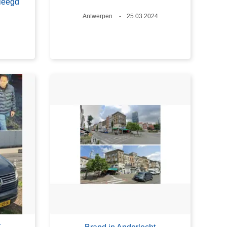
leegd
Plaats
Antwerpen
Datum
25.03.2024