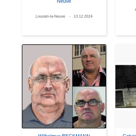
Neuve
Plaats
Louvain-la-Neuve
Datum
13.12.2024