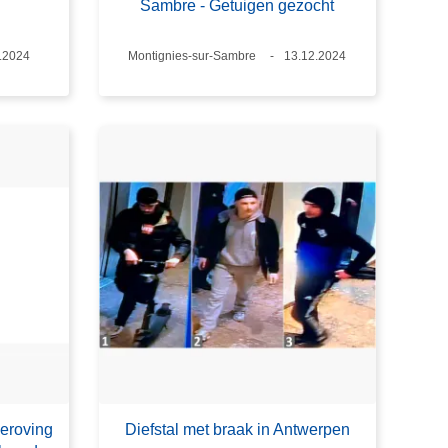
Sambre - Getuigen gezocht
m
.2024
Plaats
Montignies-sur-Sambre
Datum
13.12.2024
beroving
Diefstal met braak in Antwerpen