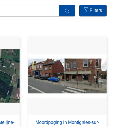
Filters
Open
filters
telijne-
Moordpoging in Montignies-sur-