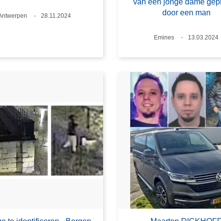
van een jonge dame gep
door een man
Plaats
Antwerpen
Datum
28.11.2024
Plaats
Emines
Datum
13.03.2024