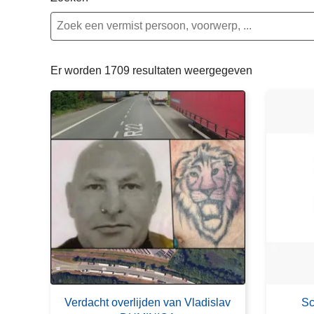
n
e
h
o
u
Er worden 1709 resultaten weergegeven
d
g
a
a
n
Verdacht overlijden van Vladislav
Sc