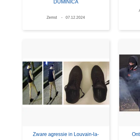
DUMINICA
Plaats
Zemst
Datum
07.12.2024
Zware agressie in Louvain-la-
Ont