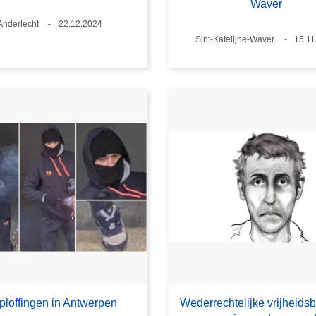
Waver
Plaats
Anderlecht
Datum
22.12.2024
Plaats
Sint-Katelijne-Waver
Datu
15.11
ploffingen in Antwerpen
Wederrechtelijke vrijheids