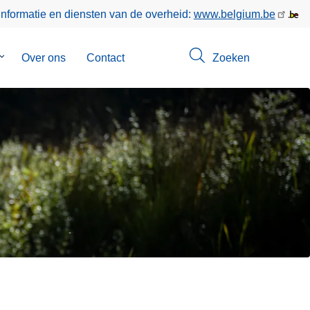
informatie en diensten van de overheid:
www.belgium.be
Submenu
Over ons
Contact
Zoeken
van
Opsporingen