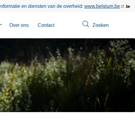
informatie en diensten van de overheid:
www.belgium.be
Submenu
Over ons
Contact
Zoeken
van
Opsporingen