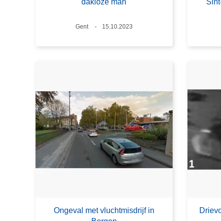
dakloze man
Sint
Plaats
Gent
Datum
15.10.2023
Ongeval met vluchtmisdrijf in
Driev