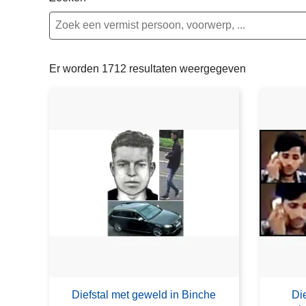
n
e
h
o
u
Er worden 1712 resultaten weergegeven
d
g
a
a
n
Diefstal met geweld in Binche
Die