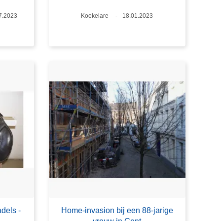
um
7.2023
Plaats
Koekelare
Datum
18.01.2023
dels -
Home-invasion bij een 88-jarige