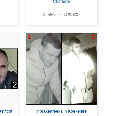
Charleroi
Plaats
Charleroi
Datum
08.02.2024
stricht
Inbrakenreeks in Koekelare