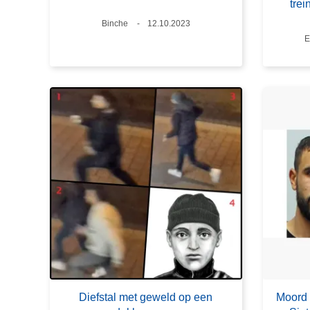
trei
Plaats
Binche
Datum
12.10.2023
P
E
Diefstal met geweld op een
Moord