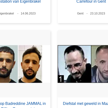
nstation van Eigenbrakel
Carrefour in Gent
laats
igenbrakel
Datum
14.06.2023
Plaats
Gent
Datum
23.10.2023
 op Badreddine JAMMAL in
Diefstal met geweld in Maa