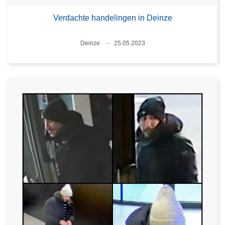
Verdachte handelingen in Deinze
Plaats
Deinze
25.05.2023
Datum