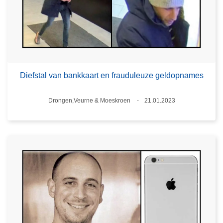
Diefstal van bankkaart en frauduleuze geldopnames
Plaats
Drongen,Veurne & Moeskroen
21.01.2023
Datum