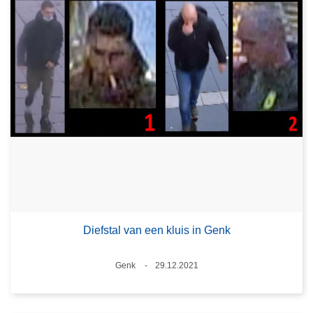
Diefstal van een kluis in Genk
Plaats
Genk
29.12.2021
Datum