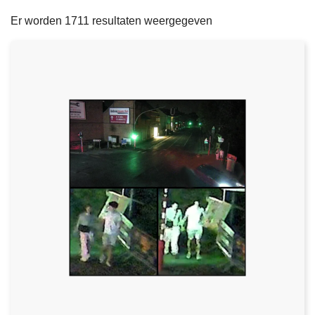
filters
n
e
Er worden 1711 resultaten weergegeven
h
o
u
d
g
a
a
n