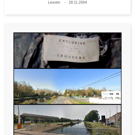
Plaats
Leuven
28.11.2004
Datum