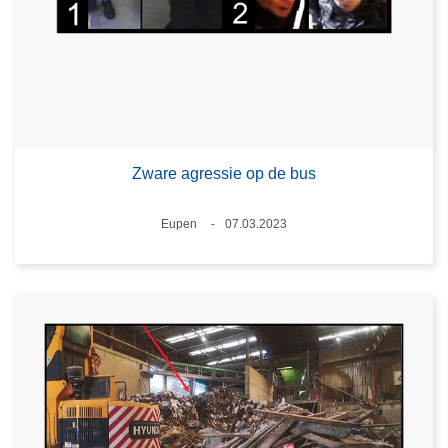
Zware agressie op de bus
Plaats
Eupen
07.03.2023
Datum