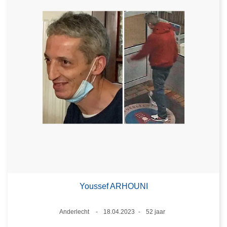
Youssef ARHOUNI
Plaats
Anderlecht
18.04.2023
52 jaar
Datum
Leeftijd