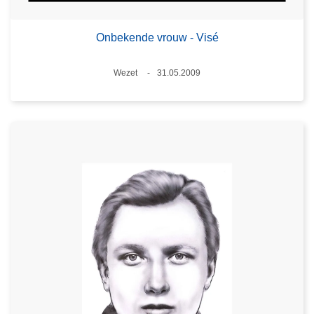
Onbekende vrouw - Visé
Plaats
Wezet
31.05.2009
Datum