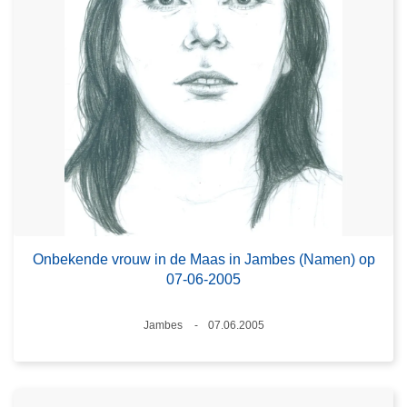
Onbekende vrouw in de Maas in Jambes (Namen) op
07-06-2005
Plaats
Jambes
07.06.2005
Datum