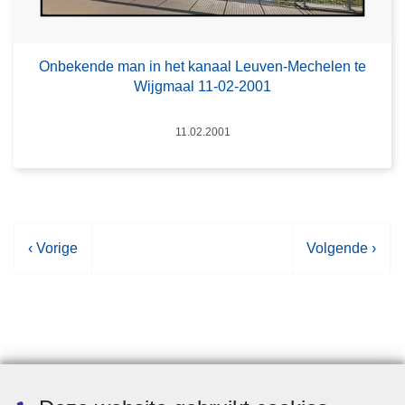
Onbekende man in het kanaal Leuven-Mechelen te
Wijgmaal 11-02-2001
Datum
11.02.2001
V
‹ Vorige
V
Volgende ›
o
o
r
l
i
g
g
e
e
n
p
d
Statistieken