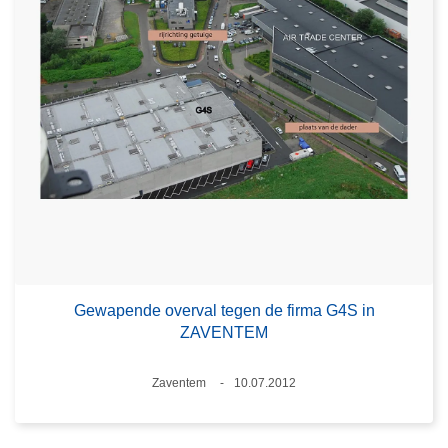
Gewapende overval tegen de firma G4S in
ZAVENTEM
Plaats
Zaventem
10.07.2012
Datum