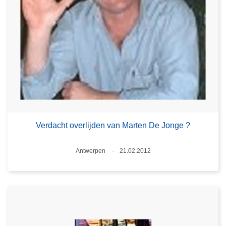
Verdacht overlijden van Marten De Jonge ?
Plaats
Antwerpen
21.02.2012
Datum