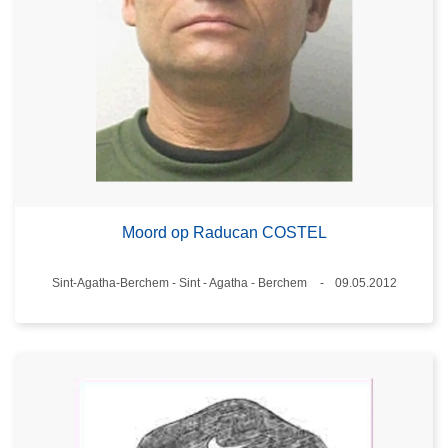
Moord op Raducan COSTEL
Plaats
Sint-Agatha-Berchem - Sint - Agatha - Berchem
09.05.2012
Datum