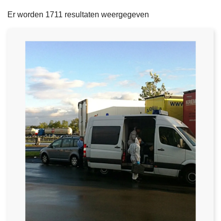
filters
n
e
Er worden 1711 resultaten weergegeven
h
o
u
d
g
a
a
n