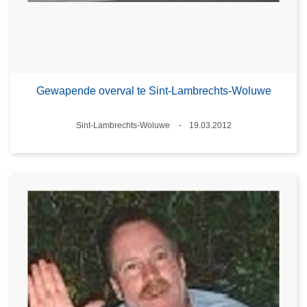
Gewapende overval te Sint-Lambrechts-Woluwe
Plaats
Sint-Lambrechts-Woluwe
19.03.2012
Datum