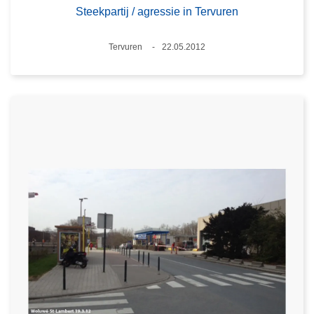
Steekpartij / agressie in Tervuren
Plaats
Tervuren
22.05.2012
Datum