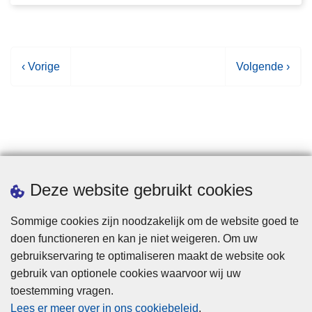
V
‹ Vorige
V
Volgende ›
o
o
r
l
i
g
g
e
e
n
p
d
Statistieken
Deze website gebruikt cookies
a
e
g
p
Sommige cookies zijn noodzakelijk om de website goed te
i
a
doen functioneren en kan je niet weigeren. Om uw
n
g
gebruikservaring te optimaliseren maakt de website ook
a
i
gebruik van optionele cookies waarvoor wij uw
n
toestemming vragen.
a
Disclaimer
Lees er meer over in ons cookiebeleid
.