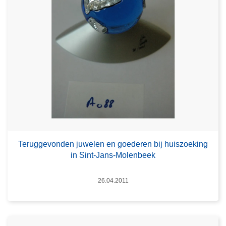
Teruggevonden juwelen en goederen bij huiszoeking
in Sint-Jans-Molenbeek
Datum
26.04.2011