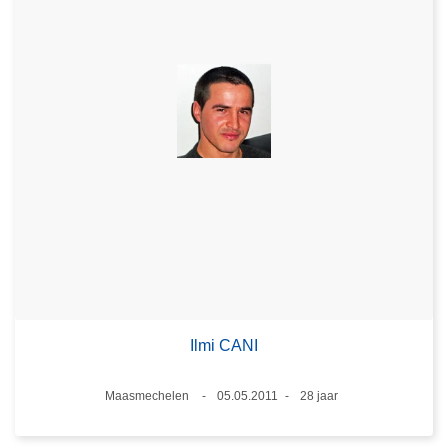
Ilmi CANI
Plaats
Maasmechelen
05.05.2011
28 jaar
Datum
Leeftijd