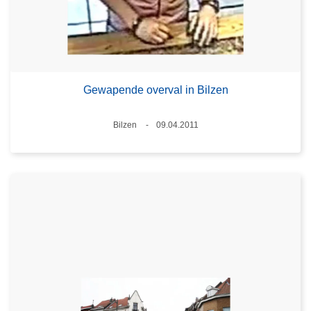
Gewapende overval in Bilzen
Plaats
Bilzen
09.04.2011
Datum