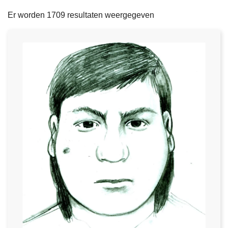
filters
n
e
Er worden 1709 resultaten weergegeven
h
o
u
d
g
a
a
n