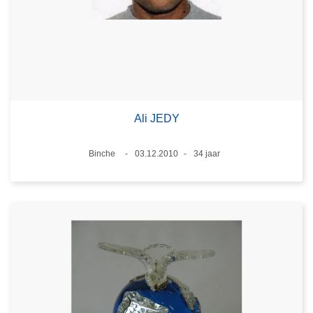
Ali JEDY
Plaats
Binche
03.12.2010
34 jaar
Datum
Leeftijd