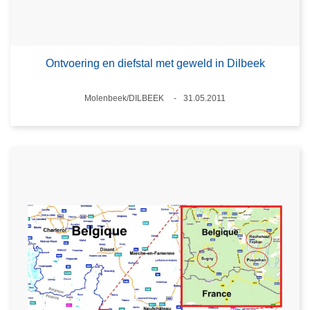
Ontvoering en diefstal met geweld in Dilbeek
Plaats
Molenbeek/DILBEEK
31.05.2011
Datum