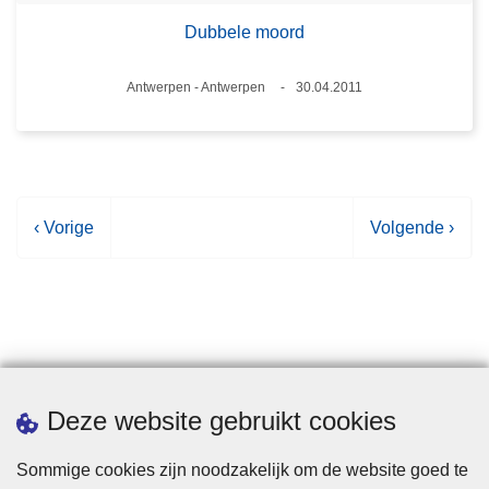
Dubbele moord
Plaats
Antwerpen - Antwerpen
30.04.2011
Datum
V
‹ Vorige
V
Volgende ›
o
o
r
l
i
g
g
e
e
n
p
d
Statistieken
Deze website gebruikt cookies
a
e
g
p
Sommige cookies zijn noodzakelijk om de website goed te
i
a