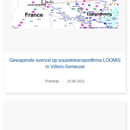
Gewapende overval op waardetransportfirma LOOMIS
in Villers-Semeuse
Plaats
Frankrijk
15.06.2011
Datum