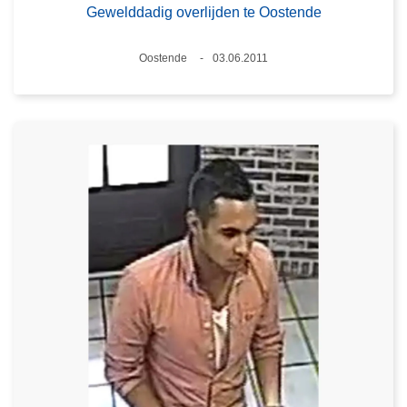
Gewelddadig overlijden te Oostende
Plaats
Oostende
03.06.2011
Datum