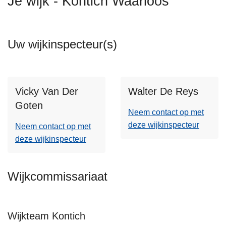
Je wijk - Kontich Waarloos
n
h
o
Uw wijkinspecteur(s)
u
d
g
a
Vicky Van Der
Walter De Reys
a
Goten
n
Neem contact op met
deze wijkinspecteur
Neem contact op met
deze wijkinspecteur
Wijkcommissariaat
Wijkteam Kontich