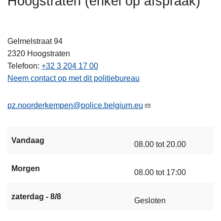
Hoogstraten (enkel op afspraak)
n
h
o
Gelmelstraat 94
u
2320
Hoogstraten
d
Telefoon
+32 3 204 17 00
g
Neem contact op met dit politiebureau
a
a
pz.noorderkempen@police.belgium.eu
n
Vandaag
08.00 tot 20.00
Morgen
08.00 tot 17:00
zaterdag - 8/8
Gesloten