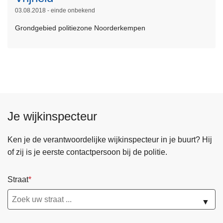
e
03.08.2018 - einde onbekend
e
r
Grondgebied politiezone Noorderkempen
o
v
e
r
V
r
Je wijkinspecteur
i
j
h
Ken je de verantwoordelijke wijkinspecteur in je buurt? Hij
e
of zij is je eerste contactpersoon bij de politie.
i
d
Straat
▼