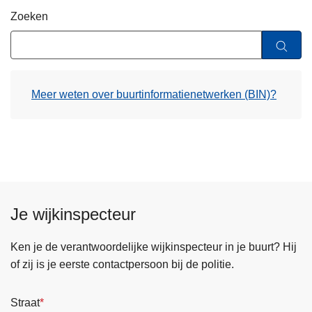
n
Zoeken
h
o
u
d
Meer weten over buurtinformatienetwerken (BIN)?
g
a
a
n
Je wijkinspecteur
Ken je de verantwoordelijke wijkinspecteur in je buurt? Hij
of zij is je eerste contactpersoon bij de politie.
Straat