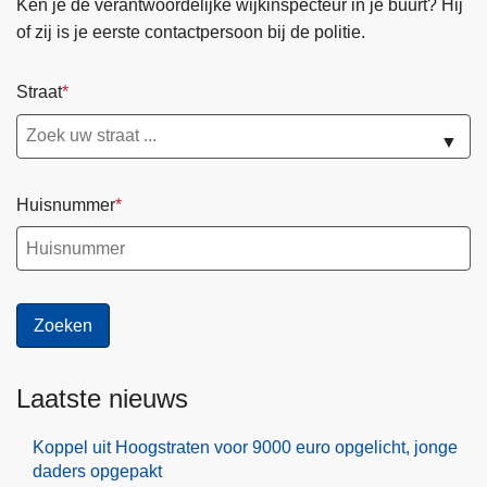
i
Ken je de verantwoordelijke wijkinspecteur in je buurt? Hij
g
of zij is je eerste contactpersoon bij de politie.
h
e
Straat
i
d
▼
s
b
Huisnummer
e
l
e
i
d
Laatste nieuws
Koppel uit Hoogstraten voor 9000 euro opgelicht, jonge
daders opgepakt