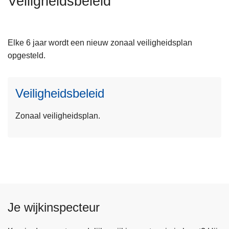
Veiligheidsbeleid
n
h
L
o
e
Elke 6 jaar wordt een nieuw zonaal veiligheidsplan
u
e
opgesteld.
d
s
g
m
a
Veiligheidsbeleid
e
a
e
n
Zonaal veiligheidsplan.
r
o
v
e
r
V
e
Je wijkinspecteur
i
l