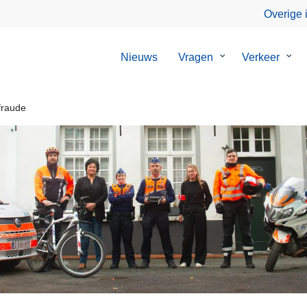
Overige 
Nieuws
Vragen
Submenu
Verkeer
Sub
van
van
Vragen
Verk
fraude