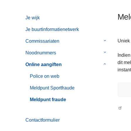
n
h
Mel
Je wijk
o
u
Je buurtinformatienetwerk
d
g
Uniek 
Commissariaten
Submenu
a
van
Noodnummers
Submenu
Indien
a
Commissaria
van
dit me
n
Online aangiften
Submenu
Noodnummer
instant
van
Police on web
Online
aangiften
Meldpunt Sportfraude
Meldpunt fraude
Contactformulier