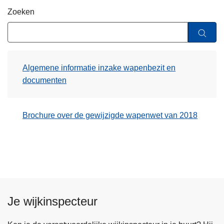
n
Zoeken
h
o
u
d
Algemene informatie inzake wapenbezit en
g
documenten
a
a
n
Brochure over de gewijzigde wapenwet van 2018
Je wijkinspecteur