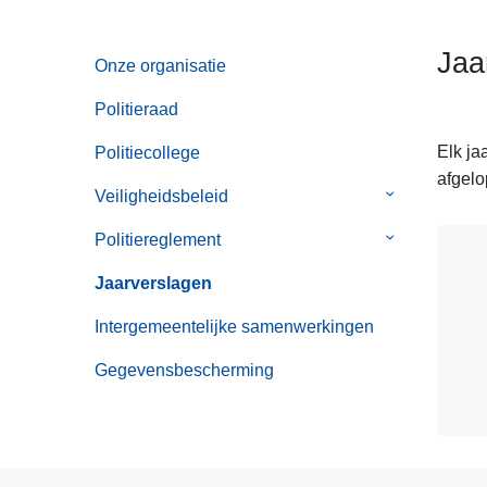
n
h
Jaa
Onze organisatie
o
u
Politieraad
d
g
Elk ja
Politiecollege
a
afgelo
Veiligheidsbeleid
Submenu
a
van
n
Politiereglement
Submenu
Veiligheidsbe
van
Jaarverslagen
Politiereglem
Intergemeentelijke samenwerkingen
Gegevensbescherming