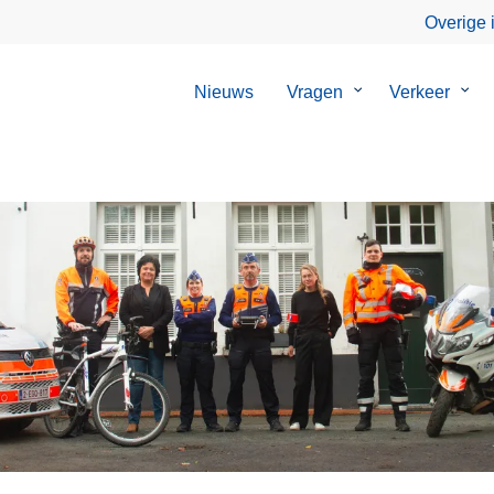
Overige 
Nieuws
Vragen
Submenu
Verkeer
Sub
van
van
Vragen
Verk